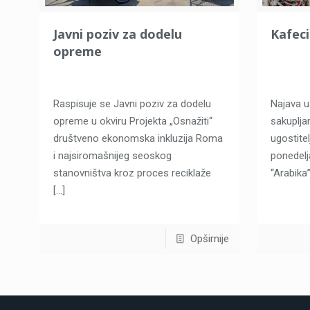
Javni poziv za dodelu
Kafeci
opreme
Raspisuje se Javni poziv za dodelu
Najava u
opreme u okviru Projekta „Osnažiti“
sakuplja
društveno ekonomska inkluzija Roma
ugostite
i najsiromašnijeg seoskog
ponedelja
stanovništva kroz proces reciklaže
“Arabika
[…]
Opširnije