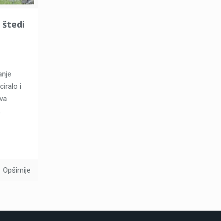
 štedi
anje
ciralo i
tva
,
Opširnije