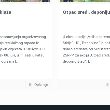
klaža
Otpad sredi, deponiju
spostavljanja organizovanog
U okviru akcije „Veliko sprem
nja reciklažnog otpada iz
Srbije“, UG „Treehouse“ je apli
ljskih objekata u Kruševcu. U
dobilo sredstva od Ministars
k 08. jula, u 11 sati, u kafeu
ŽSRPP za akciju „Otpad sredi
” održana
[…]
deponiju štedi“,
[…]
Opširnije