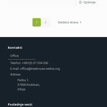
Opširnije
1
2
Sledeća strana
Kontakti
Office
Telefon: +381(0) 37 204 206
E-mail: office@treehouse-serbia.org
Adresa:
Pećka 1,
37000 Kruševac,
Srbija
Poslednje vesti